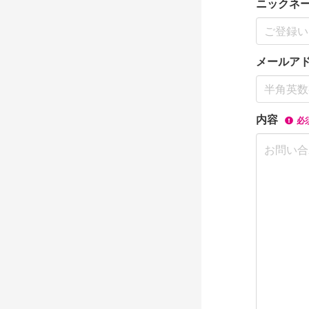
ニックネ
メールア
内容
必