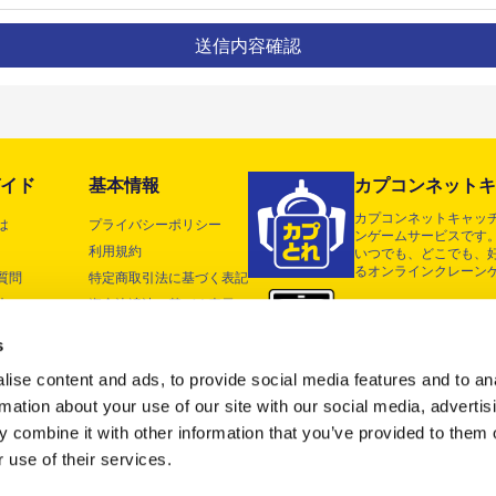
イド
基本情報
カプコンネットキ
カプコンネットキャッチ
は
プライバシーポリシー
ンゲームサービスです。
利用規約
いつでも、どこでも、
るオンラインクレーン
質問
特定商取引法に基づく表記
末
資金決済法に基づく表示
クッキーポリシー
s
Acknowledgements
ise content and ads, to provide social media features and to an
お問い合わせ
rmation about your use of our site with our social media, advertis
運営会社
 combine it with other information that you’ve provided to them o
 use of their services.